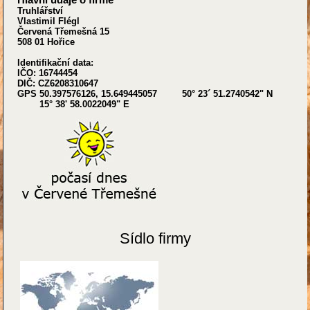
Truhlářství
Vlastimil Flégl
Červená Třemešná 15
508 01 Hořice
Identifikační data:
IČO: 16744454
DIČ: CZ6208310647
GPS 50.397576126, 15.649445057 50° 23´ 51.2740542" N
15° 38' 58.0022049" E
Sídlo firmy